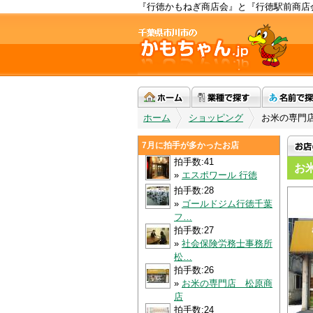
『行徳かもねぎ商店会』と『行徳駅前商店
ホーム
»
ショッピング
»
お米の専門
7月に拍手が多かったお店
拍手数:41
お
»
エスポワール 行徳
拍手数:28
»
ゴールドジム行徳千葉
フ…
拍手数:27
»
社会保険労務士事務所
松…
拍手数:26
»
お米の専門店 松原商
店
拍手数:24