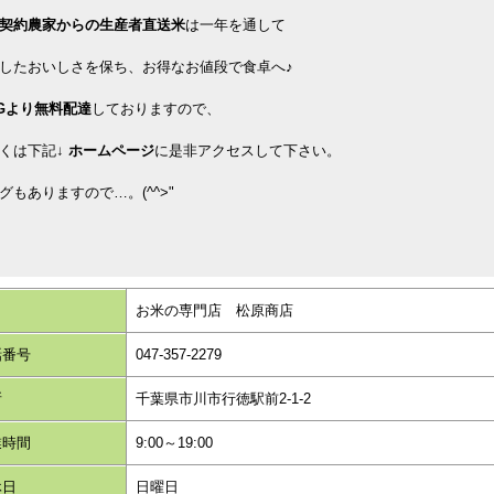
契約農家からの生産者直送米
は一年を通して
したおいしさを保ち、お得なお値段で食卓へ♪
Gより無料配達
しておりますので、
くは下記↓
ホームページ
に是非アクセスして下さい。
グもありますので…。(^^>"
名
お米の専門店 松原商店
話番号
047-357-2279
所
千葉県市川市行徳駅前2-1-2
業時間
9:00～19:00
休日
日曜日