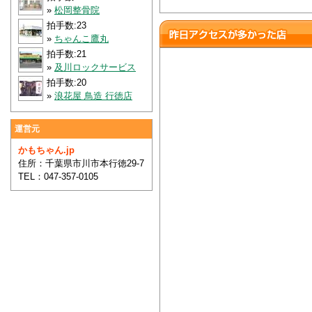
»
松岡整骨院
拍手数:23
»
ちゃんこ鷹丸
拍手数:21
»
及川ロックサービス
拍手数:20
»
浪花屋 鳥造 行徳店
運営元
かもちゃん.jp
住所：千葉県市川市本行徳29-7
TEL：047-357-0105