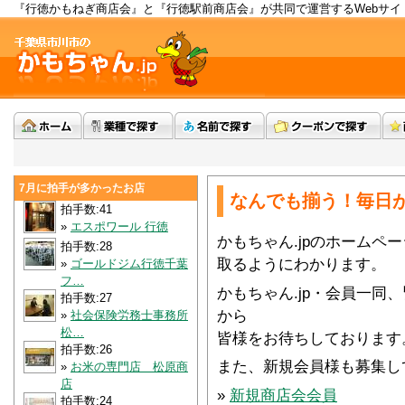
『行徳かもねぎ商店会』と『行徳駅前商店会』が共同で運営するWebサイ
7月に拍手が多かったお店
なんでも揃う！毎日
拍手数:41
»
エスポワール 行徳
かもちゃん.jpのホームペ
拍手数:28
取るようにわかります。
»
ゴールドジム行徳千葉
フ…
かもちゃん.jp・会員一同
拍手数:27
から
»
社会保険労務士事務所
松…
皆様をお待ちしております
拍手数:26
また、新規会員様も募集し
»
お米の専門店 松原商
店
»
新規商店会会員
拍手数:24